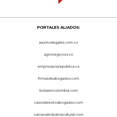
PORTALES ALIADOS:
asuntoslegales.com.co
agronegocios.co
empresas.larepublica.co
firmasdeabogados.com
bolsaencolombia.com
casosdeexitoabogados.com
carnavalindustriacultural.com