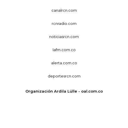
canalrcn.com
rcnradio.com
noticiasrcn.com
lafm.com.co
alerta.com.co
deportesrcn.com
Organización Ardila Lülle - oal.com.co