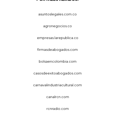
asuntoslegales.com.co
agronegocios.co
empresas.larepublica.co
firmasdeabogados.com
bolsaencolombia.com
casosdeexitoabogados.com
carnavalindustriacultural.com
canalrcn.com
rcnradio.com