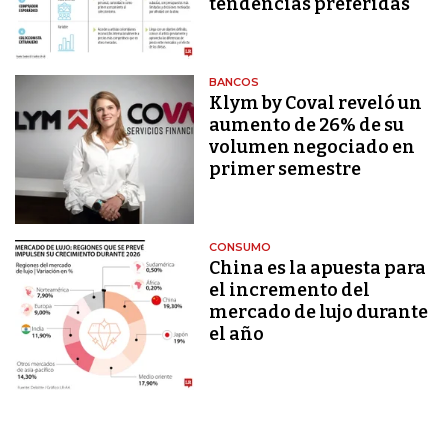
tendencias preferidas
BANCOS
Klym by Coval reveló un
aumento de 26% de su
volumen negociado en
primer semestre
CONSUMO
China es la apuesta para
el incremento del
mercado de lujo durante
el año