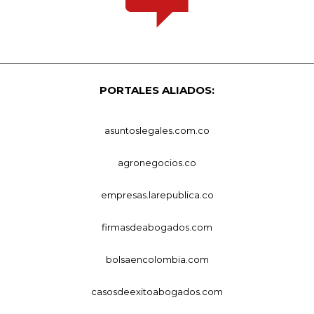
PORTALES ALIADOS:
asuntoslegales.com.co
agronegocios.co
empresas.larepublica.co
firmasdeabogados.com
bolsaencolombia.com
casosdeexitoabogados.com