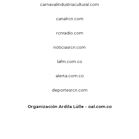
carnavalindustriacultural.com
canalrcn.com
rcnradio.com
noticiasrcn.com
lafm.com.co
alerta.com.co
deportesrcn.com
Organización Ardila Lülle - oal.com.co