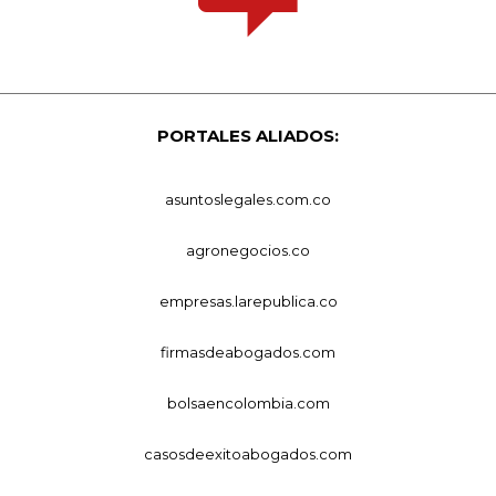
PORTALES ALIADOS:
asuntoslegales.com.co
agronegocios.co
empresas.larepublica.co
firmasdeabogados.com
bolsaencolombia.com
casosdeexitoabogados.com