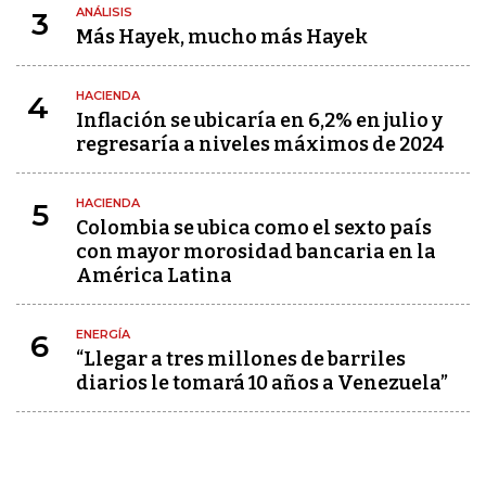
ANÁLISIS
3
Más Hayek, mucho más Hayek
HACIENDA
4
Inflación se ubicaría en 6,2% en julio y
regresaría a niveles máximos de 2024
HACIENDA
5
Colombia se ubica como el sexto país
con mayor morosidad bancaria en la
América Latina
ENERGÍA
6
“Llegar a tres millones de barriles
diarios le tomará 10 años a Venezuela”