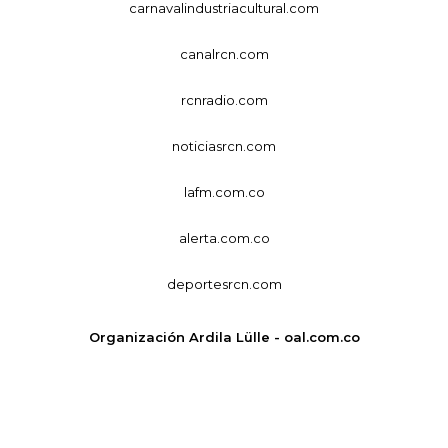
carnavalindustriacultural.com
canalrcn.com
rcnradio.com
noticiasrcn.com
lafm.com.co
alerta.com.co
deportesrcn.com
Organización Ardila Lülle - oal.com.co