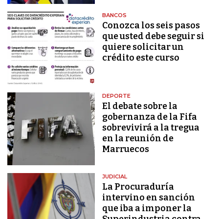
BANCOS
Conozca los seis pasos
que usted debe seguir si
quiere solicitar un
crédito este curso
DEPORTE
El debate sobre la
gobernanza de la Fifa
sobrevivirá a la tregua
en la reunión de
Marruecos
JUDICIAL
La Procuraduría
intervino en sanción
que iba a imponer la