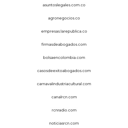
asuntoslegales.com.co
agronegocios.co
empresas.larepublica.co
firmasdeabogados.com
bolsaencolombia.com
casosdeexitoabogados.com
carnavalindustriacultural.com
canalrcn.com
rcnradio.com
noticiasrcn.com