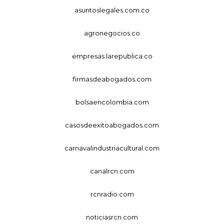
asuntoslegales.com.co
agronegocios.co
empresas.larepublica.co
firmasdeabogados.com
bolsaencolombia.com
casosdeexitoabogados.com
carnavalindustriacultural.com
canalrcn.com
rcnradio.com
noticiasrcn.com