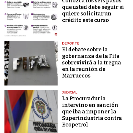
Conozca los seis pasos
que usted debe seguir si
quiere solicitar un
crédito este curso
DEPORTE
El debate sobre la
gobernanza de la Fifa
sobrevivirá a la tregua
en la reunión de
Marruecos
JUDICIAL
La Procuraduría
intervino en sanción
que iba a imponer la
Superindustria contra
Ecopetrol