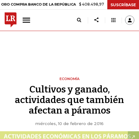
$ 408.498,97
+$ 8.753,81
+2,19%
PRA BANCO DE LA REPÚBLICA
T
SUSCRÍBASE
ECONOMÍA
Cultivos y ganado,
actividades que también
afectan a páramos
miércoles, 10 de febrero de 2016