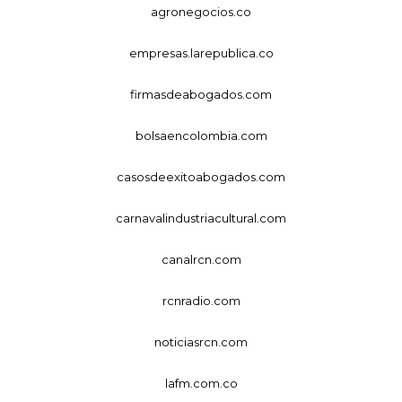
agronegocios.co
empresas.larepublica.co
firmasdeabogados.com
bolsaencolombia.com
casosdeexitoabogados.com
carnavalindustriacultural.com
canalrcn.com
rcnradio.com
noticiasrcn.com
lafm.com.co