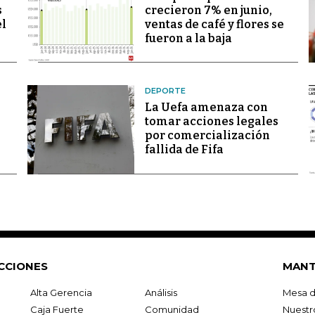
s
crecieron 7% en junio,
el
ventas de café y flores se
fueron a la baja
DEPORTE
La Uefa amenaza con
tomar acciones legales
por comercialización
fallida de Fifa
CCIONES
MANT
Alta Gerencia
Análisis
Mesa d
Caja Fuerte
Comunidad
Nuestr