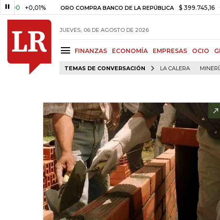
+0,01%
$ 399.745,16
+$ 2.29
ORO COMPRA BANCO DE LA REPÚBLICA
JUEVES, 06 DE AGOSTO DE 2026
FINANZAS
ECONOMÍA
EMPRESAS
OCIO
G
TEMAS DE CONVERSACIÓN
LA CALERA
MINER