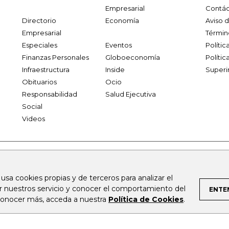
Empresarial
Contác
Directorio
Economía
Aviso 
Empresarial
Términ
Especiales
Eventos
Políti
Finanzas Personales
Globoeconomía
Polític
Infraestructura
Inside
Superi
Obituarios
Ocio
Responsabilidad
Salud Ejecutiva
Social
Videos
.larepublica.co
firmasdeabogados.com
bolsaencolombia.com
 usa cookies propias y de terceros para analizar el
al.com
canalrcn.com
rcnradio.com
noticiasrcn.com
lafm.c
ar nuestros servicio y conocer el comportamiento del
ENTE
 conocer más, acceda a nuestra
Política de Cookies
.