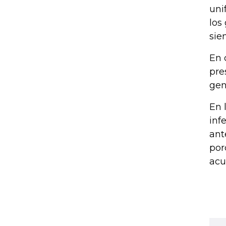
uni
los
sie
En 
pre
gen
En 
inf
ant
por
acu