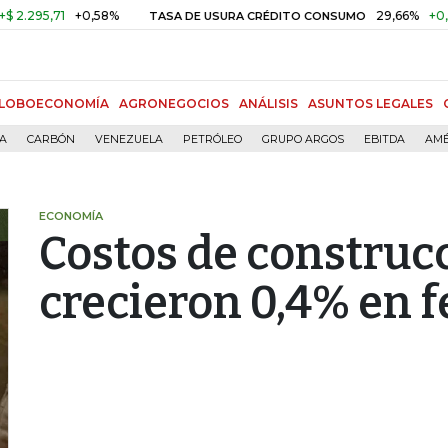
5,71
+0,58%
29,66%
+0,87%
+
TASA DE USURA CRÉDITO CONSUMO
LOBOECONOMÍA
AGRONEGOCIOS
ANÁLISIS
ASUNTOS LEGALES
ÍA
CARBÓN
VENEZUELA
PETRÓLEO
GRUPO ARGOS
EBITDA
AMÉ
ECONOMÍA
Costos de construc
crecieron 0,4% en 