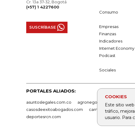
Cr. 13a 37-32, Bogotá
(+57) 1 4227600
Consumo
Empresas
SUSCRÍBASE
Finanzas
Indicadores
Internet Economy
Podcast
Sociales
PORTALES ALIADOS:
COOKIES
asuntoslegales.com.co
agronegocios.co
empresas
Este sitio web
casosdeexitoabogados.com
carnavalindustriacultur
tráfico, mejor
deportesrcn.com
usuario. Para