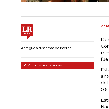
GABR
Dur
Con
Agregue a sus temas de interés
mos
fue
Administre sus temas
Est
ant
del
0,6
Est
Nac