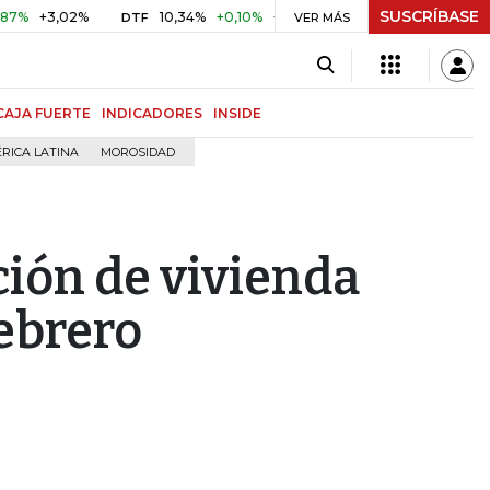
SUSCRÍBASE
3,02%
10,34%
+0,10%
+0,98%
$ 416,86
+$ 0,05
+0
DTF
VER MÁS
UVR
CAJA FUERTE
INDICADORES
INSIDE
RICA LATINA
MOROSIDAD
ción de vivienda
febrero