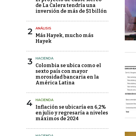
de La Calera tendría una
inversión de más de $1 billón
2
ANÁLISIS
Más Hayek, mucho más
Hayek
3
HACIENDA
Colombia se ubica como el
sexto país con mayor
morosidad bancaria en la
América Latina
4
HACIENDA
Inflación se ubicaría en 6,2%
en julio y regresaría a niveles
máximos de 2024
HACIENDA