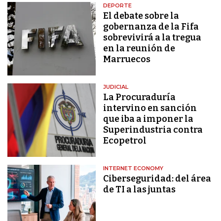
DEPORTE
El debate sobre la
gobernanza de la Fifa
sobrevivirá a la tregua
en la reunión de
Marruecos
JUDICIAL
La Procuraduría
intervino en sanción
que iba a imponer la
Superindustria contra
Ecopetrol
INTERNET ECONOMY
Ciberseguridad: del área
de TI a las juntas