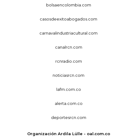
bolsaencolombia.com
casosdeexitoabogados.com
carnavalindustriacultural.com
canalrcn.com
rcnradio.com
noticiasrcn.com
lafm.com.co
alerta.com.co
deportesrcn.com
Organización Ardila Lülle - oal.com.co