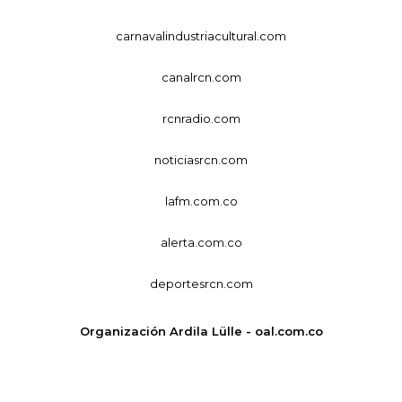
carnavalindustriacultural.com
canalrcn.com
rcnradio.com
noticiasrcn.com
lafm.com.co
alerta.com.co
deportesrcn.com
Organización Ardila Lülle - oal.com.co