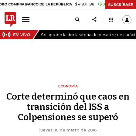
$ 418.111,88
+$ 9.612,91
+2,35%
A BANCO DE LA REPÚBLICA
TASA D
SUSCRÍBASE
EN VIVO
Se aprobó la declaratoria de desastre de carác
ECONOMÍA
Corte determinó que caos en
transición del ISS a
Colpensiones se superó
jueves, 10 de marzo de 2016