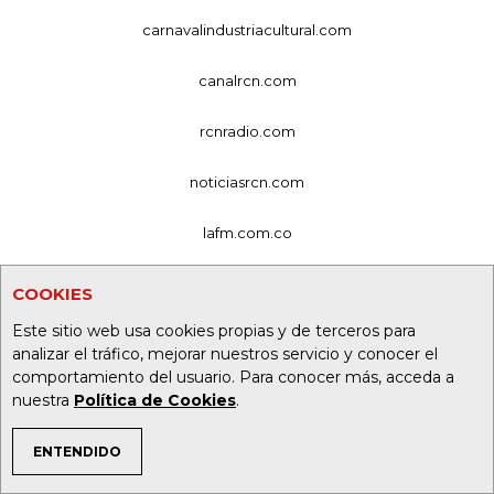
carnavalindustriacultural.com
canalrcn.com
rcnradio.com
noticiasrcn.com
lafm.com.co
alerta.com.co
COOKIES
Este sitio web usa cookies propias y de terceros para
deportesrcn.com
analizar el tráfico, mejorar nuestros servicio y conocer el
comportamiento del usuario. Para conocer más, acceda a
Organización Ardila Lülle - oal.com.co
nuestra
Política de Cookies
.
ENTENDIDO
TEMAS DE INTERÉS