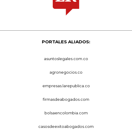
PORTALES ALIADOS:
asuntoslegales.com.co
agronegocios.co
empresas.larepublica.co
firmasdeabogados.com
bolsaencolombia.com
casosdeexitoabogados.com