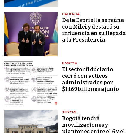
HACIENDA
De la Espriella se reúne
con Milei y destacó su
influencia en su llegada
a la Presidencia
BANCOS
El sector fiduciario
cerró con activos
administrados por
$1.169 billones a junio
JUDICIAL
Bogotá tendrá
movilizaciones y
plantones entre el 6 y el