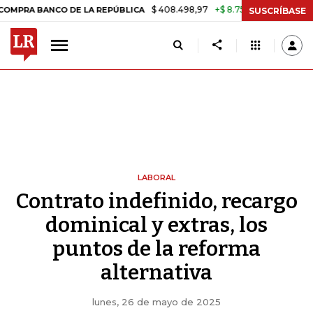
$ 408.498,97
+$ 8.753,81
+2,19%
O DE LA REPÚBLICA
TASA DE US
SUSCRÍBASE
LABORAL
Contrato indefinido, recargo
dominical y extras, los
puntos de la reforma
alternativa
lunes, 26 de mayo de 2025