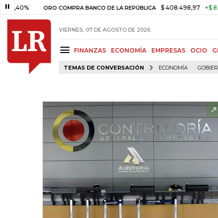
0%
$ 408.498,97
+$ 8.753,81
ORO COMPRA BANCO DE LA REPÚBLICA
VIERNES, 07 DE AGOSTO DE 2026
FINANZAS
ECONOMÍA
EMPRESAS
OCIO
G
TEMAS DE CONVERSACIÓN
ECONOMÍA
GOBIE