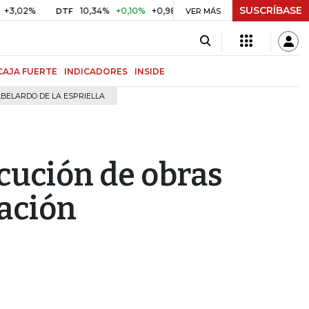
SUSCRÍBASE
10,34%
+0,10%
+0,98%
$ 416,91
+$ 0,05
+0,01%
DTF
UVR
VER MÁS
CAJA FUERTE
INDICADORES
INSIDE
BELARDO DE LA ESPRIELLA
ecución de obras
ación