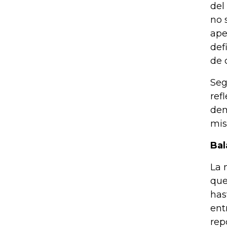
del
no 
ape
def
de 
Seg
ref
dem
mi
Bal
La 
que
has
ent
rep