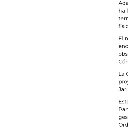
Ada
ha 
ter
fís
El 
enc
obs
Cór
La 
pro
Jari
Est
Par
ges
Ord