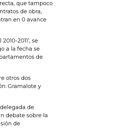
irecta, que tampoco
ntratos de obra,
ntran en 0 avance
2010-2011’, se
o a la fecha se
epartamentos de
re otros dos
ón: Gramalote y
a delegada de
un debate sobre la
sión de
.