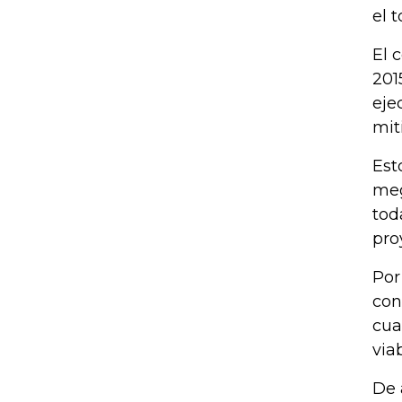
el 
El 
201
eje
mit
Est
meg
tod
pro
Por
con
cua
via
De 