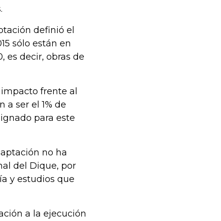
s.
tación definió el
15 sólo están en
, es decir, obras de
 impacto frente al
n a ser el 1% de
signado para este
daptación no ha
al del Dique, por
ía y estudios que
ción a la ejecución