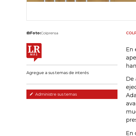
Foto:
Colprensa
COL
En 
ape
han
Agregue a sus temas de interés
De 
eje
Administre sus temas
Ada
ava
muc
pre
En 