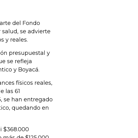
parte del Fondo
 salud, se advierte
s y reales.
ión presupuestal y
e se refleja
ntico y Boyacá.
nces físicos reales,
e las 61
5, se han entregado
ntico, quedando en
i $368.000
o más de $125.000