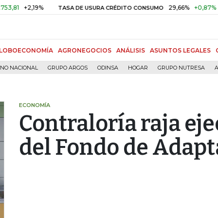
+2,19%
29,66%
+0,87%
+3,02%
TASA DE USURA CRÉDITO CONSUMO
LOBOECONOMÍA
AGRONEGOCIOS
ANÁLISIS
ASUNTOS LEGALES
RNO NACIONAL
GRUPO ARGOS
ODINSA
HOGAR
GRUPO NUTRESA
A
ECONOMÍA
Contraloría raja ej
del Fondo de Adapt