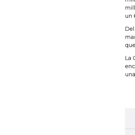
mil
un 
Del
mar
que
La 
enc
una