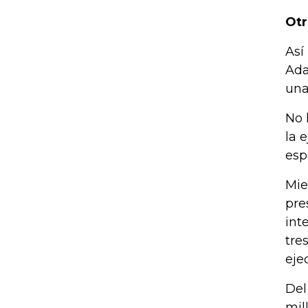
Otr
Así
Ada
una
No 
la 
esp
Mie
pre
int
tre
eje
Del
mil