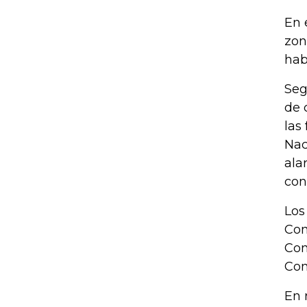
En 
zon
hab
Seg
de 
las
Nac
ala
con
Los
Com
Com
Com
En 