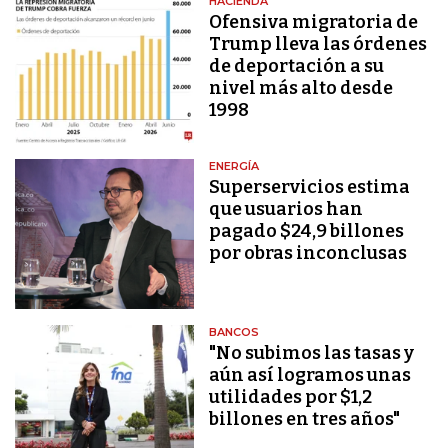
HACIENDA
Ofensiva migratoria de
Trump lleva las órdenes
de deportación a su
nivel más alto desde
1998
ENERGÍA
Superservicios estima
que usuarios han
pagado $24,9 billones
por obras inconclusas
BANCOS
"No subimos las tasas y
aún así logramos unas
utilidades por $1,2
billones en tres años"