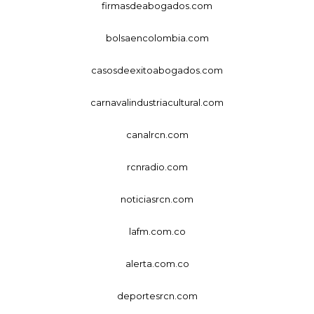
firmasdeabogados.com
bolsaencolombia.com
casosdeexitoabogados.com
carnavalindustriacultural.com
canalrcn.com
rcnradio.com
noticiasrcn.com
lafm.com.co
alerta.com.co
deportesrcn.com