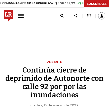
$ 408.498,97
+$ 8.753,81
+2,19%
 BANCO DE LA REPÚBLICA
TASA
SUSCRÍBASE
AMBIENTE
Continúa cierre de
deprimido de Autonorte con
calle 92 por por las
inundaciones
martes, 15 de marzo de 2022