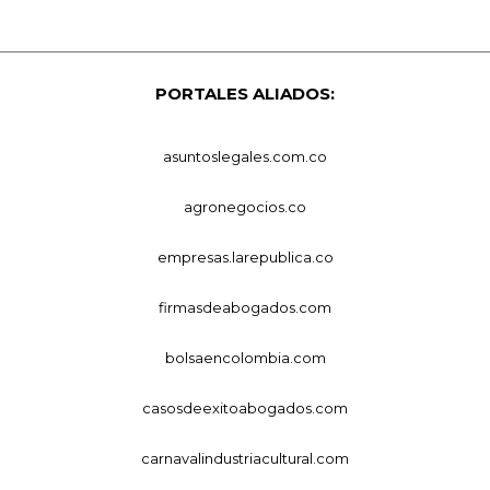
PORTALES ALIADOS:
asuntoslegales.com.co
agronegocios.co
empresas.larepublica.co
firmasdeabogados.com
bolsaencolombia.com
casosdeexitoabogados.com
carnavalindustriacultural.com