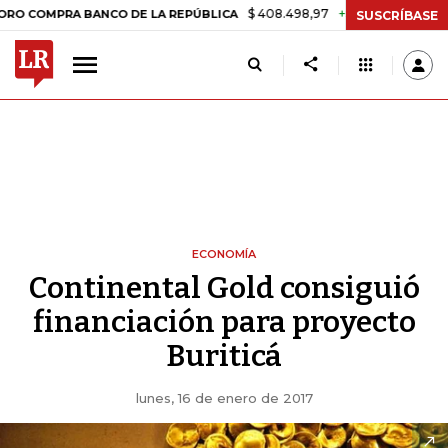
$ 408.498,97
+$ 8.753,81
+2,19%
MPRA BANCO DE LA REPÚBLICA
T
SUSCRÍBASE
ECONOMÍA
Continental Gold consiguió
financiación para proyecto
Buriticá
lunes, 16 de enero de 2017