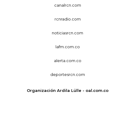
canalrcn.com
rcnradio.com
noticiasrcn.com
lafm.com.co
alerta.com.co
deportesrcn.com
Organización Ardila Lülle - oal.com.co