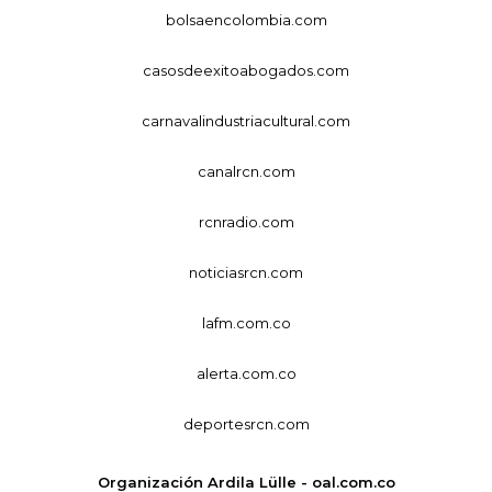
bolsaencolombia.com
casosdeexitoabogados.com
carnavalindustriacultural.com
canalrcn.com
rcnradio.com
noticiasrcn.com
lafm.com.co
alerta.com.co
deportesrcn.com
Organización Ardila Lülle - oal.com.co