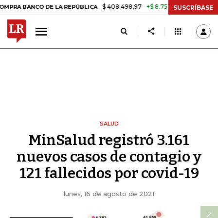
$ 408.498,97
+$ 8.753,81
+2,19%
NCO DE LA REPÚBLICA
TASA DE 
SUSCRÍBASE
SALUD
MinSalud registró 3.161
nuevos casos de contagio y
121 fallecidos por covid-19
lunes, 16 de agosto de 2021