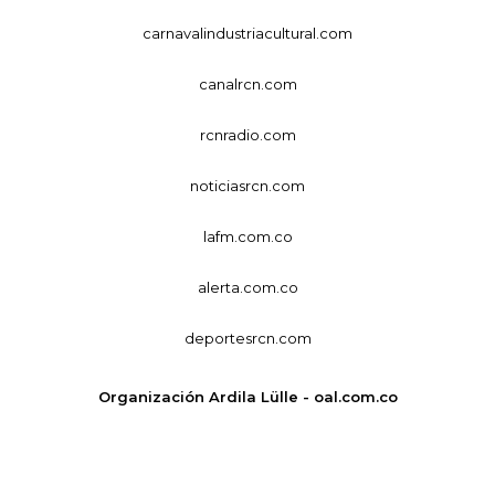
carnavalindustriacultural.com
canalrcn.com
rcnradio.com
noticiasrcn.com
lafm.com.co
alerta.com.co
deportesrcn.com
Organización Ardila Lülle - oal.com.co