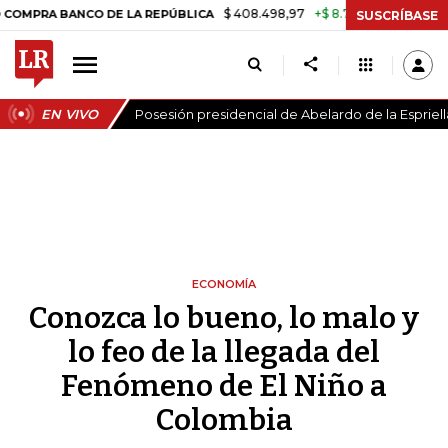
$ 408.498,97
+$ 8.753,81
+2,19%
CO DE LA REPÚBLICA
TASA DE 
SUSCRÍBASE
EN VIVO
Posesión presidencial de Abelardo de la Espriell
ECONOMÍA
Conozca lo bueno, lo malo y
lo feo de la llegada del
Fenómeno de El Niño a
Colombia