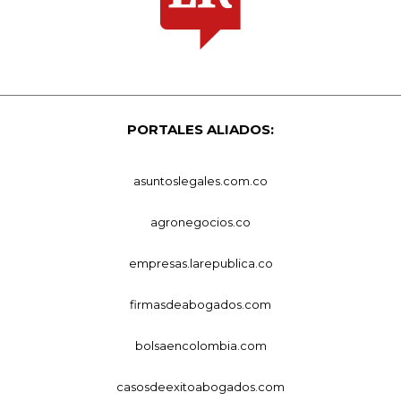
PORTALES ALIADOS:
asuntoslegales.com.co
agronegocios.co
empresas.larepublica.co
firmasdeabogados.com
bolsaencolombia.com
casosdeexitoabogados.com