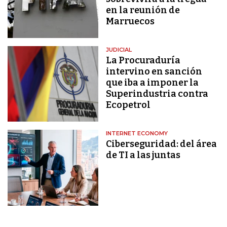
en la reunión de
Marruecos
JUDICIAL
La Procuraduría
intervino en sanción
que iba a imponer la
Superindustria contra
Ecopetrol
INTERNET ECONOMY
Ciberseguridad: del área
de TI a las juntas