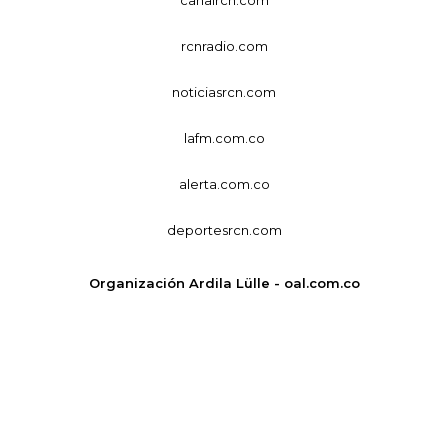
rcnradio.com
noticiasrcn.com
lafm.com.co
alerta.com.co
deportesrcn.com
Organización Ardila Lülle - oal.com.co