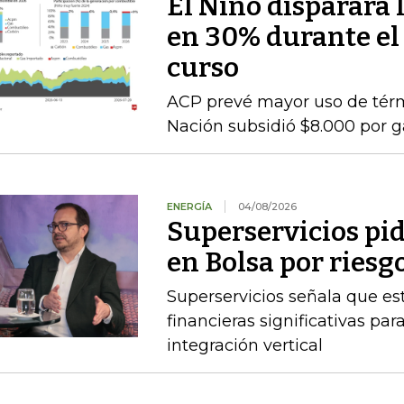
El Niño disparará 
en 30% durante el
curso
ACP prevé mayor uso de térmi
Nación subsidió $8.000 por g
ENERGÍA
04/08/2026
Superservicios pid
en Bolsa por riesg
Superservicios señala que e
financieras significativas p
integración vertical