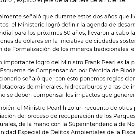
uro”, explicó el jefe de la cartera de ambiente.
almente señaló que durante estos dos años que ll
tos el Ministerio logró definir la agenda de desarr
dial para los próximos 50 años, llevaron a cabo l
lones de dólares en la iniciativa de ciudades sosten
n de Formalización de los mineros tradicionales, en
o importante logro del Ministro Frank Pearl es la
 Esquema de Compensación por Pérdida de Biodiv
cionario señaló que “con esto ponemos reglas cla
lotadoras de minerales, hidrocarburos y a las de i
o se deben compensar los impactos que generen 
bién, el Ministro Pearl hizo un recuento de otros
ciación del proceso de recuperación de los Parque
urales, de la mano con la Superintendencia de Not
Unidad Especial de Delitos Ambientales de la Fiscal