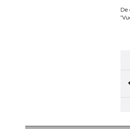
De 
“Vu