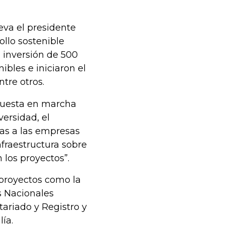
eva el presidente
ollo sostenible
a inversión de 500
ibles e iniciaron el
tre otros.
 puesta en marcha
ersidad, el
ras a las empresas
nfraestructura sobre
los proyectos”.
 proyectos como la
s Nacionales
ariado y Registro y
ía.