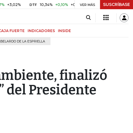
SUSCRÍBASE
02%
10,34%
+0,10%
+0,98%
$ 416,96
+$ 0,05
+0,01
DTF
UVR
VER MÁS
CAJA FUERTE
INDICADORES
INSIDE
BELARDO DE LA ESPRIELLA
mbiente, finalizó
” del Presidente