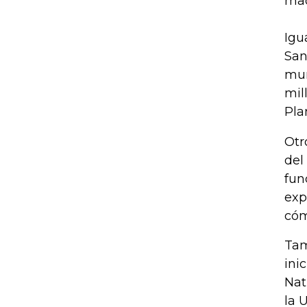
mad
Igu
San
mun
mil
Pla
Otr
del
fun
exp
cóm
Tam
ini
Nat
la 