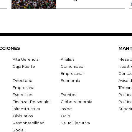
CCIONES
MANT
Alta Gerencia
Análisis
Mesa d
Caja Fuerte
Comunidad
Nuestr
Empresarial
Contác
Directorio
Economía
Aviso 
Empresarial
Términ
Especiales
Eventos
Políti
Finanzas Personales
Globoeconomía
Polític
Infraestructura
Inside
Superi
Obituarios
Ocio
Responsabilidad
Salud Ejecutiva
Social