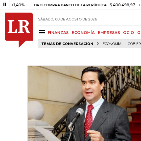
1,40%
$ 408.498,97
+$ 8.753,
ORO COMPRA BANCO DE LA REPÚBLICA
SÁBADO, 08 DE AGOSTO DE 2026
FINANZAS
ECONOMÍA
EMPRESAS
OCIO
G
TEMAS DE CONVERSACIÓN
ECONOMÍA
GOBIE