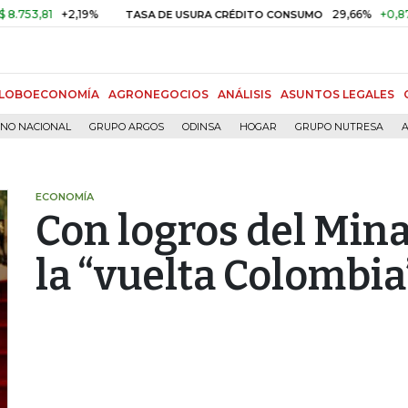
81
+2,19%
29,66%
+0,87%
+3,
TASA DE USURA CRÉDITO CONSUMO
LOBOECONOMÍA
AGRONEGOCIOS
ANÁLISIS
ASUNTOS LEGALES
RNO NACIONAL
GRUPO ARGOS
ODINSA
HOGAR
GRUPO NUTRESA
A
ECONOMÍA
Con logros del Mina
la “vuelta Colombia