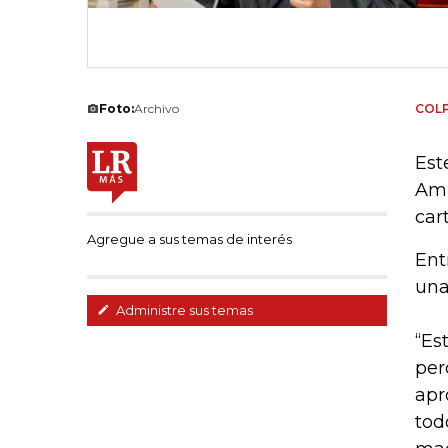
Foto:
Archivo
COL
Est
Amb
car
Agregue a sus temas de interés
Ent
una
Administre sus temas
“Es
per
apr
tod