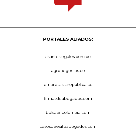
PORTALES ALIADOS:
asuntoslegales.com.co
agronegocios.co
empresas.larepublica.co
firmasdeabogados.com
bolsaencolombia.com
casosdeexitoabogados.com