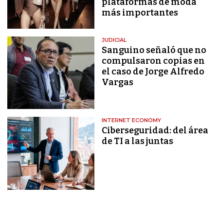
plataformas de moda
más importantes
JUDICIAL
Sanguino señaló que no
compulsaron copias en
el caso de Jorge Alfredo
Vargas
INTERNET ECONOMY
Ciberseguridad: del área
de TI a las juntas