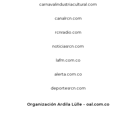
carnavalindustriacultural.com
canalrcn.com
rcnradio.com
noticiasrcn.com
lafm.com.co
alerta.com.co
deportesrcn.com
Organización Ardila Lülle - oal.com.co