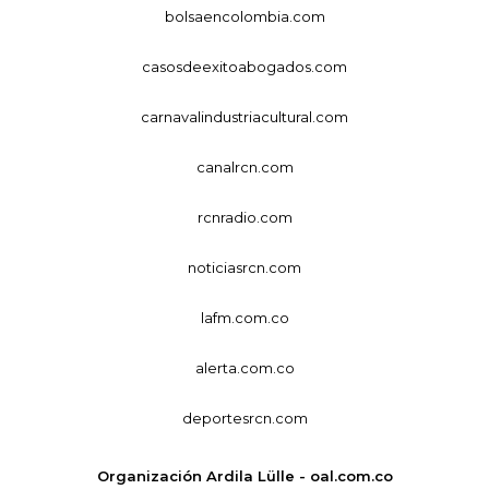
bolsaencolombia.com
casosdeexitoabogados.com
carnavalindustriacultural.com
canalrcn.com
rcnradio.com
noticiasrcn.com
lafm.com.co
alerta.com.co
deportesrcn.com
Organización Ardila Lülle - oal.com.co