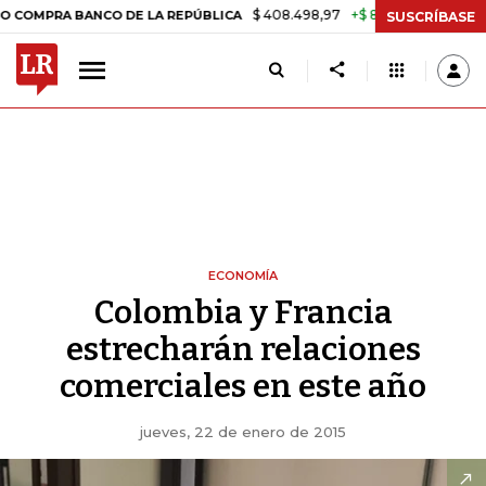
$ 408.498,97
+$ 8.753,81
+2,19%
BANCO DE LA REPÚBLICA
TASA D
SUSCRÍBASE
ECONOMÍA
Colombia y Francia
estrecharán relaciones
comerciales en este año
jueves, 22 de enero de 2015