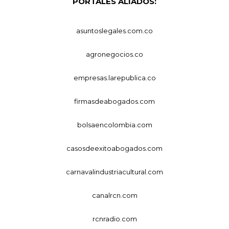
PORTALES ALIADOS:
asuntoslegales.com.co
agronegocios.co
empresas.larepublica.co
firmasdeabogados.com
bolsaencolombia.com
casosdeexitoabogados.com
carnavalindustriacultural.com
canalrcn.com
rcnradio.com