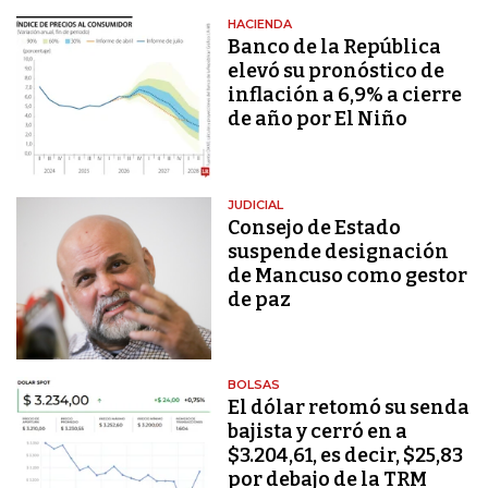
HACIENDA
Banco de la República
elevó su pronóstico de
inflación a 6,9% a cierre
de año por El Niño
JUDICIAL
Consejo de Estado
suspende designación
de Mancuso como gestor
de paz
BOLSAS
El dólar retomó su senda
bajista y cerró en a
$3.204,61, es decir, $25,83
por debajo de la TRM