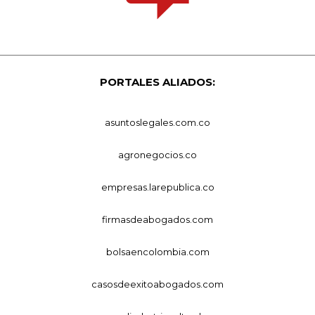
PORTALES ALIADOS:
asuntoslegales.com.co
agronegocios.co
empresas.larepublica.co
firmasdeabogados.com
bolsaencolombia.com
casosdeexitoabogados.com