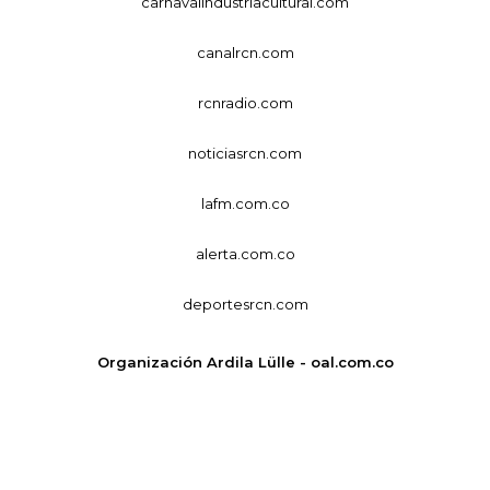
carnavalindustriacultural.com
canalrcn.com
rcnradio.com
noticiasrcn.com
lafm.com.co
alerta.com.co
deportesrcn.com
Organización Ardila Lülle - oal.com.co