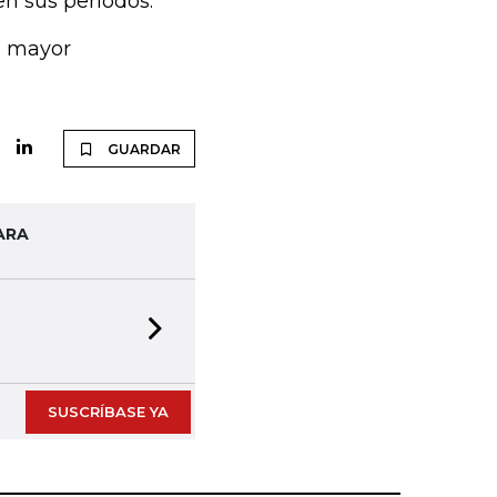
n sus periodos.
a mayor
.
GUARDAR
ARA
Next slide
SUSCRÍBASE YA