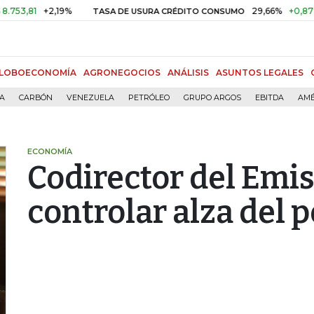
1
+2,19%
29,66%
+0,87%
+3,
TASA DE USURA CRÉDITO CONSUMO
LOBOECONOMÍA
AGRONEGOCIOS
ANÁLISIS
ASUNTOS LEGALES
ÍA
CARBÓN
VENEZUELA
PETRÓLEO
GRUPO ARGOS
EBITDA
AMÉ
ECONOMÍA
Codirector del Emiso
controlar alza del 