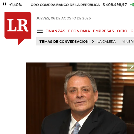
,40%
$ 408.498,97
+$ 8.753,8
ORO COMPRA BANCO DE LA REPÚBLICA
JUEVES, 06 DE AGOSTO DE 2026
FINANZAS
ECONOMÍA
EMPRESAS
OCIO
G
TEMAS DE CONVERSACIÓN
LA CALERA
MINER