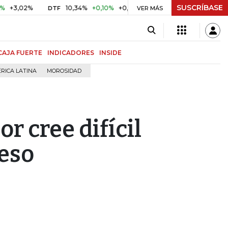
SUSCRÍBASE
02%
10,34%
+0,10%
+0,98%
$ 416,86
+$ 0,05
+0,01%
DTF
UVR
VER MÁS
CAJA FUERTE
INDICADORES
INSIDE
RICA LATINA
MOROSIDAD
r cree difícil
peso