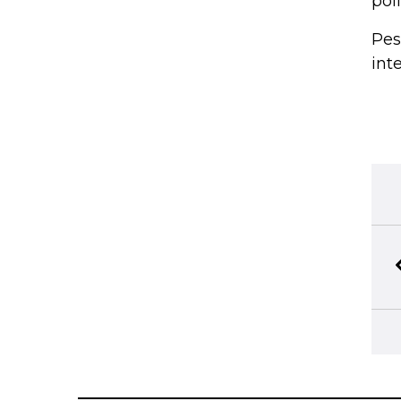
pol
Pes
int