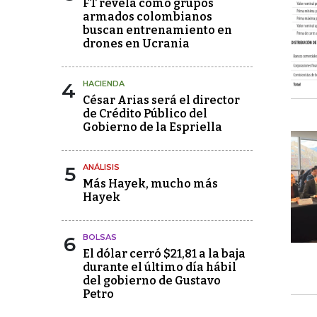
FT revela cómo grupos
armados colombianos
buscan entrenamiento en
drones en Ucrania
4
HACIENDA
César Arias será el director
de Crédito Público del
Gobierno de la Espriella
5
ANÁLISIS
Más Hayek, mucho más
Hayek
6
BOLSAS
El dólar cerró $21,81 a la baja
durante el último día hábil
del gobierno de Gustavo
Petro