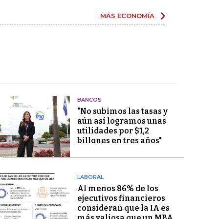
MÁS ECONOMÍA
BANCOS
"No subimos las tasas y
aún así logramos unas
utilidades por $1,2
billones en tres años"
LABORAL
Al menos 86% de los
ejecutivos financieros
consideran que la IA es
más valiosa que un MBA