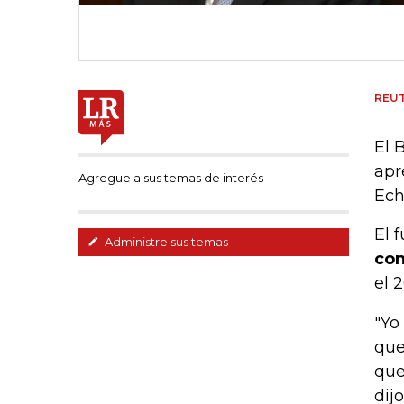
REU
El 
apr
Agregue a sus temas de interés
Ech
El 
Administre sus temas
co
el 
"Yo
que
que
dij