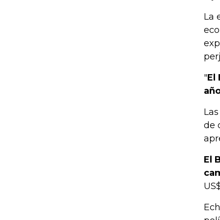
La 
eco
exp
per
"
El
añ
Las
de 
apr
El 
cam
US$
Ech