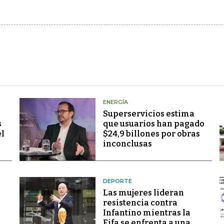
ENERGÍA
Superservicios estima
s
que usuarios han pagado
el
$24,9 billones por obras
inconclusas
DEPORTE
Las mujeres lideran
resistencia contra
Infantino mientras la
Fifa se enfrenta a una