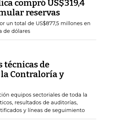
lica compró US$319,4
mular reservas
por un total de US$877,5 millones en
a de dólares
 técnicas de
 la Contraloría y
ción equipos sectoriales de toda la
icos, resultados de auditorías,
ntificados y líneas de seguimiento