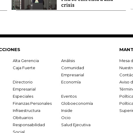
crisis
CCIONES
MANT
Alta Gerencia
Análisis
Mesa d
Caja Fuerte
Comunidad
Nuestr
Empresarial
Contác
Directorio
Economía
Aviso 
Empresarial
Términ
Especiales
Eventos
Políti
Finanzas Personales
Globoeconomía
Polític
Infraestructura
Inside
Superi
Obituarios
Ocio
Responsabilidad
Salud Ejecutiva
Social