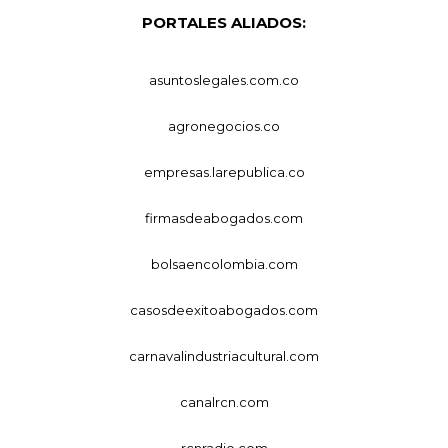
PORTALES ALIADOS:
asuntoslegales.com.co
agronegocios.co
empresas.larepublica.co
firmasdeabogados.com
bolsaencolombia.com
casosdeexitoabogados.com
carnavalindustriacultural.com
canalrcn.com
rcnradio.com