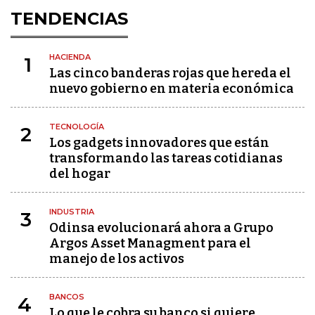
TENDENCIAS
HACIENDA
1
Las cinco banderas rojas que hereda el
nuevo gobierno en materia económica
TECNOLOGÍA
2
Los gadgets innovadores que están
transformando las tareas cotidianas
del hogar
INDUSTRIA
3
Odinsa evolucionará ahora a Grupo
Argos Asset Managment para el
manejo de los activos
BANCOS
4
Lo que le cobra su banco si quiere