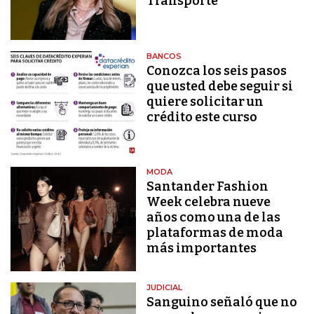
Transporte
BANCOS
Conozca los seis pasos
que usted debe seguir si
quiere solicitar un
crédito este curso
MODA
Santander Fashion
Week celebra nueve
años como una de las
plataformas de moda
más importantes
JUDICIAL
Sanguino señaló que no