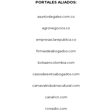
PORTALES ALIADOS:
asuntoslegales.com.co
agronegocios.co
empresas.larepublica.co
firmasdeabogados.com
bolsaencolombia.com
casosdeexitoabogados.com
carnavalindustriacultural.com
canalrcn.com
rcnradio.com