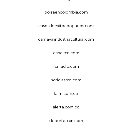
bolsaencolombia.com
casosdeexitoabogados.com
carnavalindustriacultural.com
canalrcn.com
rcnradio.com
noticiasrcn.com
lafm.com.co
alerta.com.co
deportesrcn.com