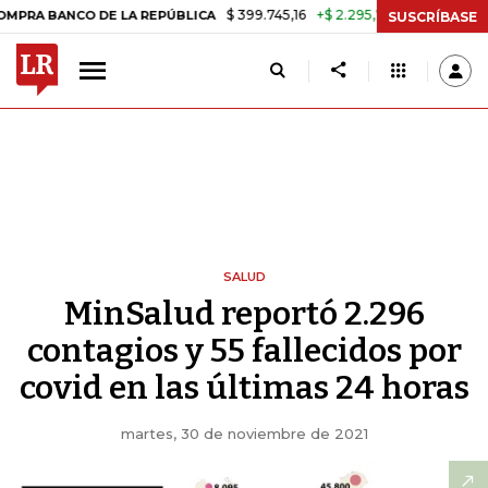
$ 399.745,16
+$ 2.295,71
+0,58%
O DE LA REPÚBLICA
TASA DE U
SUSCRÍBASE
SALUD
MinSalud reportó 2.296
contagios y 55 fallecidos por
covid en las últimas 24 horas
martes, 30 de noviembre de 2021