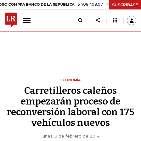
$ 408.498,97
+$ 8.753,81
+2,19%
MPRA BANCO DE LA REPÚBLICA
T
SUSCRÍBASE
ECONOMÍA
Carretilleros caleños
empezarán proceso de
reconversión laboral con 175
vehículos nuevos
lunes, 3 de febrero de 2014