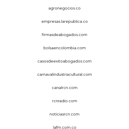
agronegocios.co
empresas.larepublica.co
firmasdeabogados.com
bolsaencolombia.com
casosdeexitoabogados.com
carnavalindustriacultural.com
canalrcn.com
rcnradio.com
noticiasrcn.com
lafm.com.co