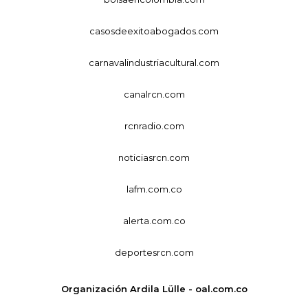
casosdeexitoabogados.com
carnavalindustriacultural.com
canalrcn.com
rcnradio.com
noticiasrcn.com
lafm.com.co
alerta.com.co
deportesrcn.com
Organización Ardila Lülle - oal.com.co