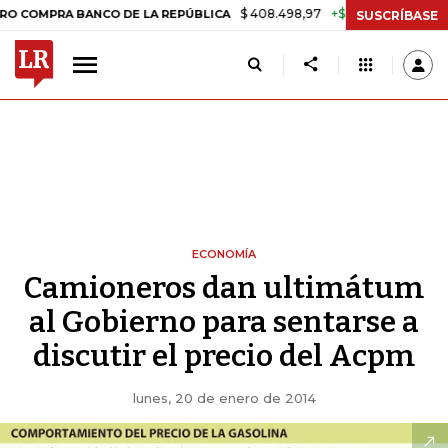
$ 408.498,97
+$ 8.753,81
+2,19%
PRA BANCO DE LA REPÚBLICA
TA
SUSCRÍBASE
ECONOMÍA
Camioneros dan ultimátum
al Gobierno para sentarse a
discutir el precio del Acpm
lunes, 20 de enero de 2014