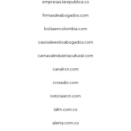
empresas.larepublica.co
firmasdeabogados.com
bolsaencolombia.com
casosdeexitoabogados.com
carnavalindustriacultural.com
canalrcn.com
rcnradio.com
noticiasrcn.com
lafm.com.co
alerta.com.co