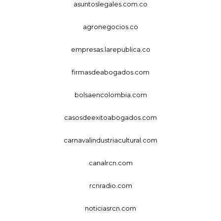
asuntoslegales.com.co
agronegocios.co
empresas.larepublica.co
firmasdeabogados.com
bolsaencolombia.com
casosdeexitoabogados.com
carnavalindustriacultural.com
canalrcn.com
rcnradio.com
noticiasrcn.com