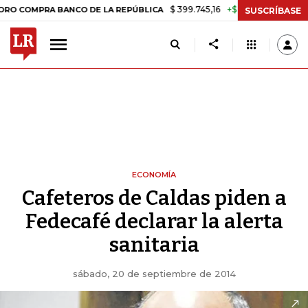
$ 399.745,16
+$ 2.295,71
+0,58%
PRA BANCO DE LA REPÚBLICA
TA
SUSCRÍBASE
ECONOMÍA
Cafeteros de Caldas piden a
Fedecafé declarar la alerta
sanitaria
sábado, 20 de septiembre de 2014