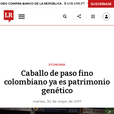
$ 408.498,97
+$ 8.753,81
+2,19%
MPRA BANCO DE LA REPÚBLICA
T
SUSCRÍBASE
ECONOMÍA
Caballo de paso fino
colombiano ya es patrimonio
genético
martes, 30 de mayo de 2017