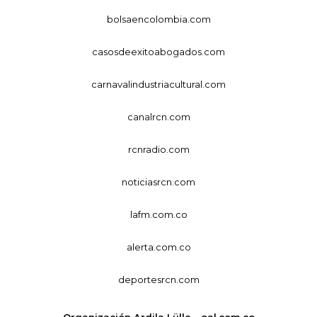
bolsaencolombia.com
casosdeexitoabogados.com
carnavalindustriacultural.com
canalrcn.com
rcnradio.com
noticiasrcn.com
lafm.com.co
alerta.com.co
deportesrcn.com
Organización Ardila Lülle - oal.com.co