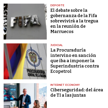
DEPORTE
El debate sobre la
gobernanza de la Fifa
sobrevivirá a la tregua
en la reunión de
Marruecos
JUDICIAL
La Procuraduría
intervino en sanción
que iba a imponer la
Superindustria contra
Ecopetrol
INTERNET ECONOMY
Ciberseguridad: del área
de TI a las juntas