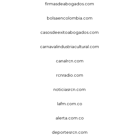
firmasdeabogados.com
bolsaencolombia.com
casosdeexitoabogados.com
carnavalindustriacultural.com
canalrcn.com
rcnradio.com
noticiasrcn.com
lafm.com.co
alerta.com.co
deportesrcn.com