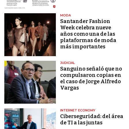
MODA
Santander Fashion
Week celebra nueve
años como una de las
plataformas de moda
más importantes
JUDICIAL
Sanguino señaló que no
compulsaron copias en
el caso de Jorge Alfredo
Vargas
INTERNET ECONOMY
Ciberseguridad: del área
de TI a las juntas