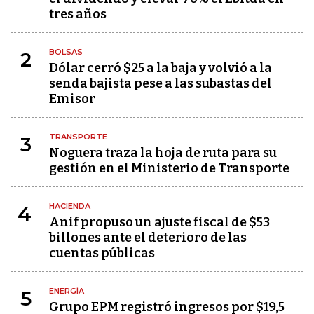
tres años
BOLSAS
2
Dólar cerró $25 a la baja y volvió a la
senda bajista pese a las subastas del
Emisor
TRANSPORTE
3
Noguera traza la hoja de ruta para su
gestión en el Ministerio de Transporte
HACIENDA
4
Anif propuso un ajuste fiscal de $53
billones ante el deterioro de las
cuentas públicas
ENERGÍA
5
Grupo EPM registró ingresos por $19,5