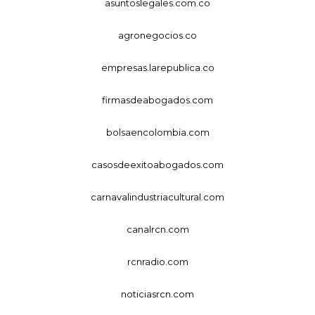
asuntoslegales.com.co
agronegocios.co
empresas.larepublica.co
firmasdeabogados.com
bolsaencolombia.com
casosdeexitoabogados.com
carnavalindustriacultural.com
canalrcn.com
rcnradio.com
noticiasrcn.com