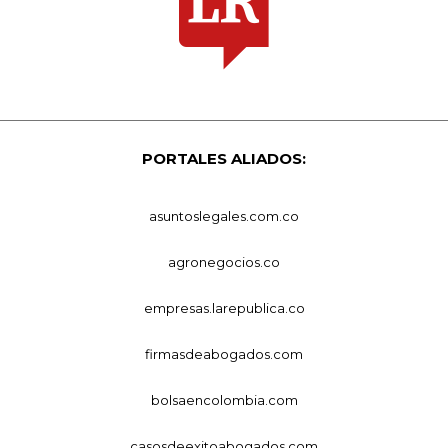
PORTALES ALIADOS:
asuntoslegales.com.co
agronegocios.co
empresas.larepublica.co
firmasdeabogados.com
bolsaencolombia.com
casosdeexitoabogados.com