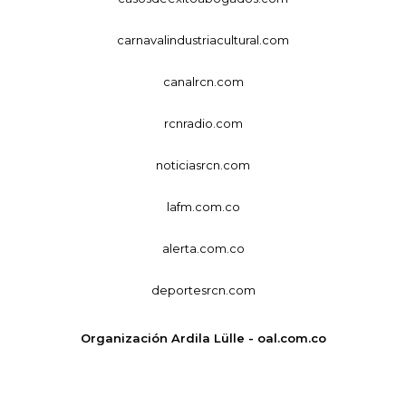
carnavalindustriacultural.com
canalrcn.com
rcnradio.com
noticiasrcn.com
lafm.com.co
alerta.com.co
deportesrcn.com
Organización Ardila Lülle - oal.com.co