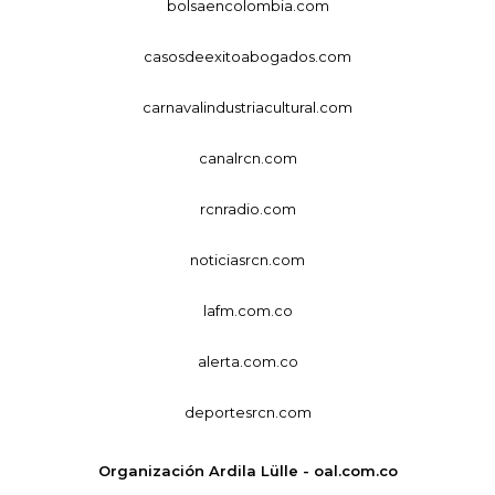
bolsaencolombia.com
casosdeexitoabogados.com
carnavalindustriacultural.com
canalrcn.com
rcnradio.com
noticiasrcn.com
lafm.com.co
alerta.com.co
deportesrcn.com
Organización Ardila Lülle - oal.com.co