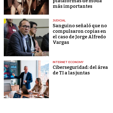
plataformas de moda
más importantes
JUDICIAL
Sanguino señaló que no
compulsaron copias en
el caso de Jorge Alfredo
Vargas
INTERNET ECONOMY
Ciberseguridad: del área
de TI a las juntas