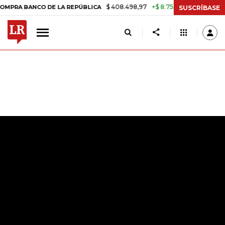
$ 408.498,97
+$ 8.753,81
+2,19%
BANCO DE LA REPÚBLICA
TASA 
SUSCRÍBASE