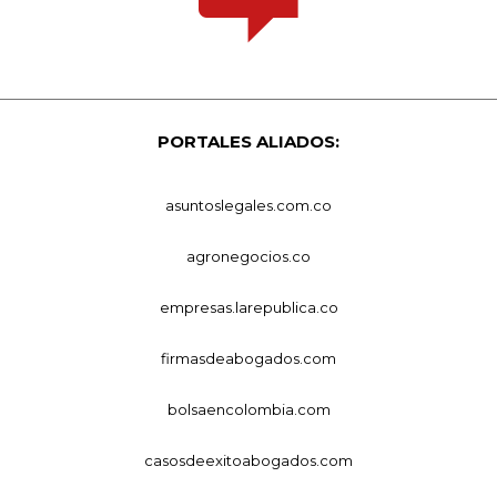
PORTALES ALIADOS:
asuntoslegales.com.co
agronegocios.co
empresas.larepublica.co
firmasdeabogados.com
bolsaencolombia.com
casosdeexitoabogados.com