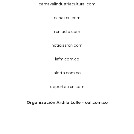
carnavalindustriacultural.com
canalrcn.com
rcnradio.com
noticiasrcn.com
lafm.com.co
alerta.com.co
deportesrcn.com
Organización Ardila Lülle - oal.com.co