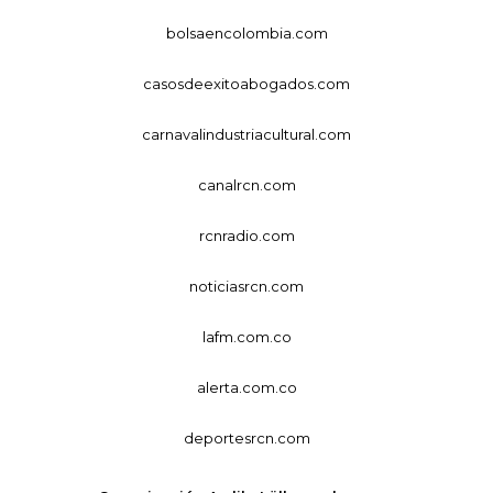
bolsaencolombia.com
casosdeexitoabogados.com
carnavalindustriacultural.com
canalrcn.com
rcnradio.com
noticiasrcn.com
lafm.com.co
alerta.com.co
deportesrcn.com