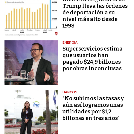
Trump lleva las órdenes
de deportación a su
nivel más alto desde
1998
ENERGÍA
Superservicios estima
que usuarios han
pagado $24,9 billones
por obras inconclusas
BANCOS
"No subimos las tasas y
aún así logramos unas
utilidades por $1,2
billones en tres años"