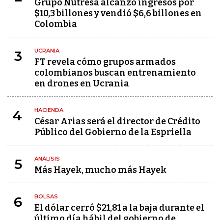
Grupo Nutresa alcanzó ingresos por
$10,3 billones y vendió $6,6 billones en
Colombia
UCRANIA
3
FT revela cómo grupos armados
colombianos buscan entrenamiento
en drones en Ucrania
HACIENDA
4
César Arias será el director de Crédito
Público del Gobierno de la Espriella
ANÁLISIS
5
Más Hayek, mucho más Hayek
BOLSAS
6
El dólar cerró $21,81 a la baja durante el
último día hábil del gobierno de