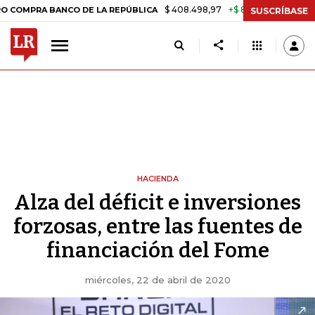
$ 408.498,97
+$ 8.753,81
+2,19%
RA BANCO DE LA REPÚBLICA
TAS
SUSCRÍBASE
HACIENDA
Alza del déficit e inversiones
forzosas, entre las fuentes de
financiación del Fome
miércoles, 22 de abril de 2020