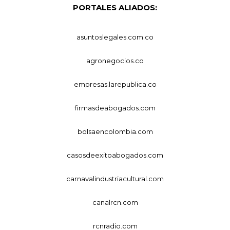
PORTALES ALIADOS:
asuntoslegales.com.co
agronegocios.co
empresas.larepublica.co
firmasdeabogados.com
bolsaencolombia.com
casosdeexitoabogados.com
carnavalindustriacultural.com
canalrcn.com
rcnradio.com