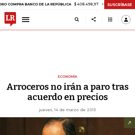
$ 408.498,97
+$ 8.753,81
+2,19%
RA BANCO DE LA REPÚBLICA
TAS
SUSCRÍBASE
ECONOMÍA
Arroceros no irán a paro tras
acuerdo en precios
jueves, 14 de marzo de 2013