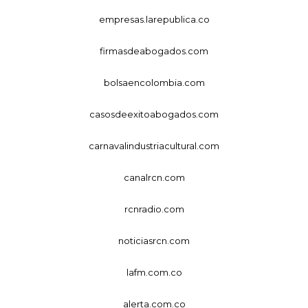
empresas.larepublica.co
firmasdeabogados.com
bolsaencolombia.com
casosdeexitoabogados.com
carnavalindustriacultural.com
canalrcn.com
rcnradio.com
noticiasrcn.com
lafm.com.co
alerta.com.co