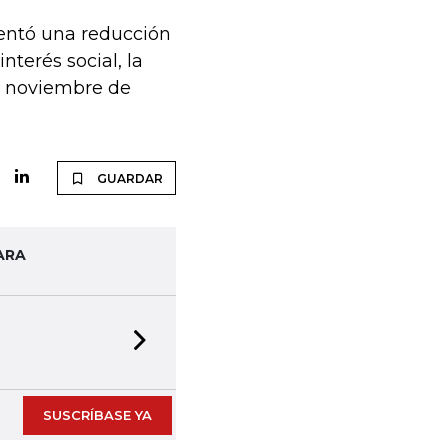
entó una reducción
nterés social, la
en noviembre de
GUARDAR
ARA
Next slide
SUSCRÍBASE YA