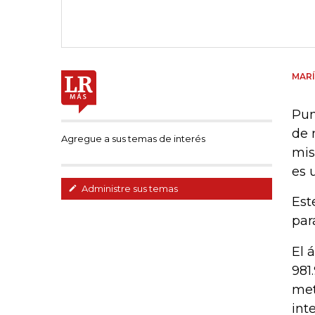
MARÍ
Pun
de 
Agregue a sus temas de interés
mis
es 
Administre sus temas
Est
par
El 
981
met
int