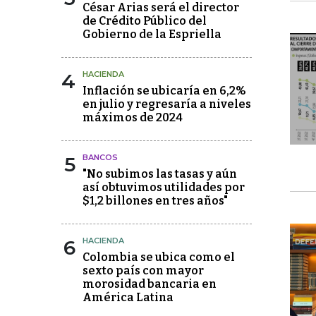
César Arias será el director
de Crédito Público del
Gobierno de la Espriella
4
HACIENDA
Inflación se ubicaría en 6,2%
en julio y regresaría a niveles
máximos de 2024
5
BANCOS
"No subimos las tasas y aún
así obtuvimos utilidades por
$1,2 billones en tres años"
6
HACIENDA
Colombia se ubica como el
sexto país con mayor
morosidad bancaria en
América Latina