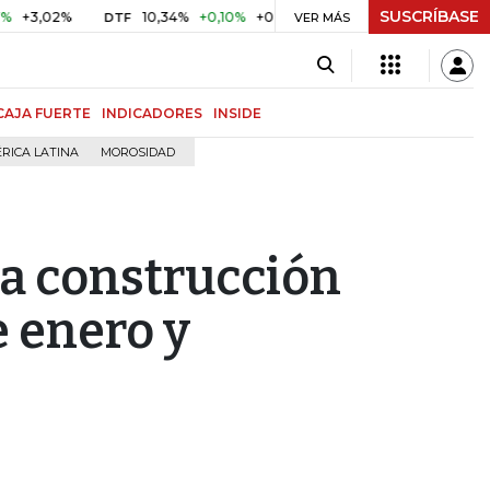
SUSCRÍBASE
,02%
10,34%
+0,10%
+0,98%
$ 416,86
+$ 0,05
+0,0
DTF
UVR
VER MÁS
CAJA FUERTE
INDICADORES
INSIDE
RICA LATINA
MOROSIDAD
ra construcción
 enero y