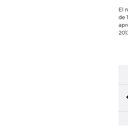
El 
de 
apr
201