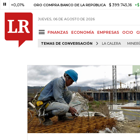
+0,01%
$ 399.745,16
+$ 2.295,
ORO COMPRA BANCO DE LA REPÚBLICA
JUEVES, 06 DE AGOSTO DE 2026
FINANZAS
ECONOMÍA
EMPRESAS
OCIO
G
TEMAS DE CONVERSACIÓN
LA CALERA
MINER