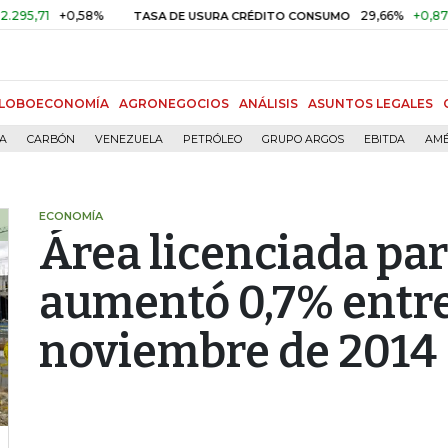
71
+0,58%
29,66%
+0,87%
+3
TASA DE USURA CRÉDITO CONSUMO
LOBOECONOMÍA
AGRONEGOCIOS
ANÁLISIS
ASUNTOS LEGALES
ÍA
CARBÓN
VENEZUELA
PETRÓLEO
GRUPO ARGOS
EBITDA
AMÉ
ECONOMÍA
Área licenciada pa
aumentó 0,7% entre
noviembre de 2014