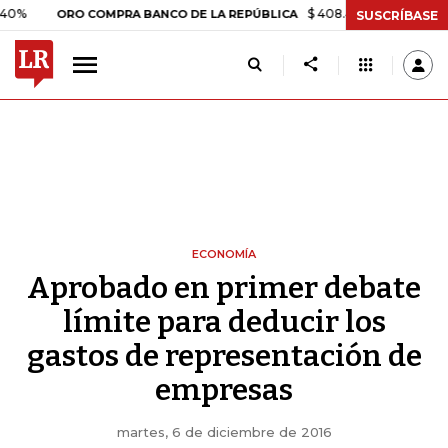
$ 408.498,97
+$ 8.753,81
+2,
ORO COMPRA BANCO DE LA REPÚBLICA
SUSCRÍBASE
ECONOMÍA
Aprobado en primer debate
límite para deducir los
gastos de representación de
empresas
martes, 6 de diciembre de 2016