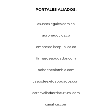
PORTALES ALIADOS:
asuntoslegales.com.co
agronegocios.co
empresas.larepublica.co
firmasdeabogados.com
bolsaencolombia.com
casosdeexitoabogados.com
carnavalindustriacultural.com
canalrcn.com