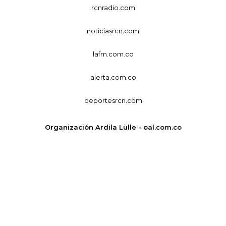
rcnradio.com
noticiasrcn.com
lafm.com.co
alerta.com.co
deportesrcn.com
Organización Ardila Lülle - oal.com.co