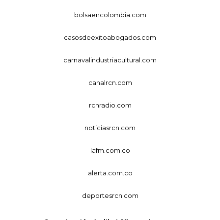
bolsaencolombia.com
casosdeexitoabogados.com
carnavalindustriacultural.com
canalrcn.com
rcnradio.com
noticiasrcn.com
lafm.com.co
alerta.com.co
deportesrcn.com