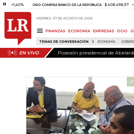
Posesión presidencial de Abelardo
EN VIVO
1,40%
$ 408.498,97
+$ 8.753
ORO COMPRA BANCO DE LA REPÚBLICA
VIERNES, 07 DE AGOSTO DE 2026
FINANZAS
ECONOMÍA
EMPRESAS
OCIO
G
TEMAS DE CONVERSACIÓN
ECONOMÍA
GOBIE
Posesión presidencial de Abelardo
EN VIVO