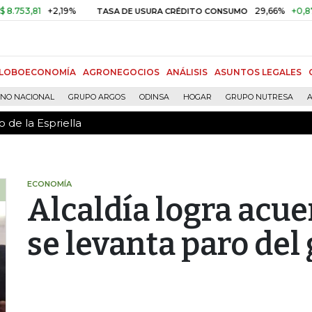
 de la Espriella
,81
+2,19%
29,66%
+0,87%
+3
TASA DE USURA CRÉDITO CONSUMO
LOBOECONOMÍA
AGRONEGOCIOS
ANÁLISIS
ASUNTOS LEGALES
RNO NACIONAL
GRUPO ARGOS
ODINSA
HOGAR
GRUPO NUTRESA
A
 de la Espriella
ECONOMÍA
Alcaldía logra acue
se levanta paro del