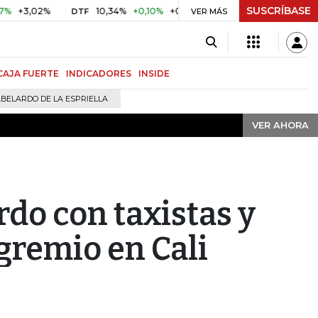
SUSCRÍBASE
VER AHORA
,02%
10,34%
+0,10%
+0,98%
$ 416,91
+$ 0,05
+0,01
DTF
VER MÁS
UVR
CAJA FUERTE
INDICADORES
INSIDE
BELARDO DE LA ESPRIELLA
VER AHORA
rdo con taxistas y
 gremio en Cali