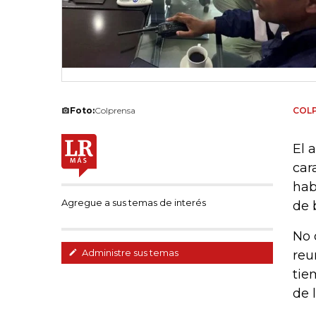
Foto:
Colprensa
COL
El 
car
hab
Agregue a sus temas de interés
de 
No 
Administre sus temas
reu
tie
de 