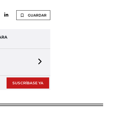
GUARDAR
ARA
Next slide
SUSCRÍBASE YA