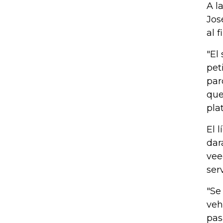
A l
Jos
al 
"El
pet
par
que
pla
El 
dar
vee
ser
"Se
veh
pas