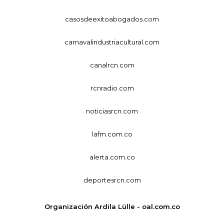
casosdeexitoabogados.com
carnavalindustriacultural.com
canalrcn.com
rcnradio.com
noticiasrcn.com
lafm.com.co
alerta.com.co
deportesrcn.com
Organización Ardila Lülle - oal.com.co