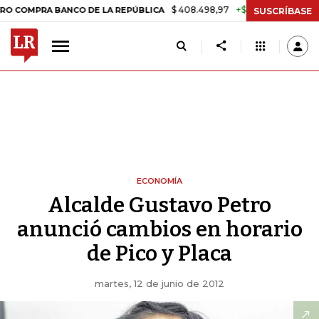
$ 408.498,97
+$ 8.753,81
+2,19%
MPRA BANCO DE LA REPÚBLICA
T
SUSCRÍBASE
ECONOMÍA
Alcalde Gustavo Petro
anunció cambios en horario
de Pico y Placa
martes, 12 de junio de 2012