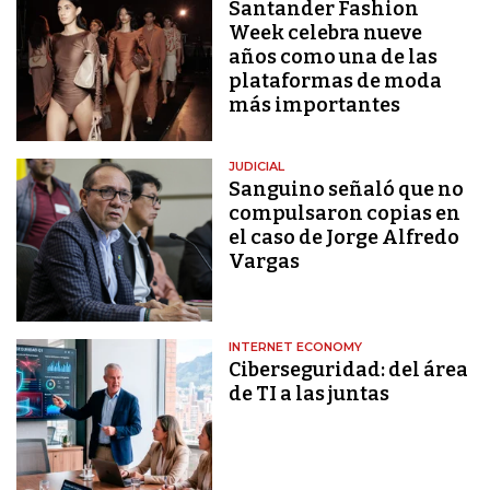
Santander Fashion
Week celebra nueve
años como una de las
plataformas de moda
más importantes
JUDICIAL
Sanguino señaló que no
compulsaron copias en
el caso de Jorge Alfredo
Vargas
INTERNET ECONOMY
Ciberseguridad: del área
de TI a las juntas