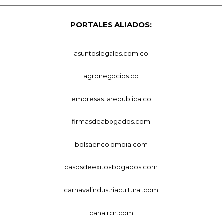
PORTALES ALIADOS:
asuntoslegales.com.co
agronegocios.co
empresas.larepublica.co
firmasdeabogados.com
bolsaencolombia.com
casosdeexitoabogados.com
carnavalindustriacultural.com
canalrcn.com