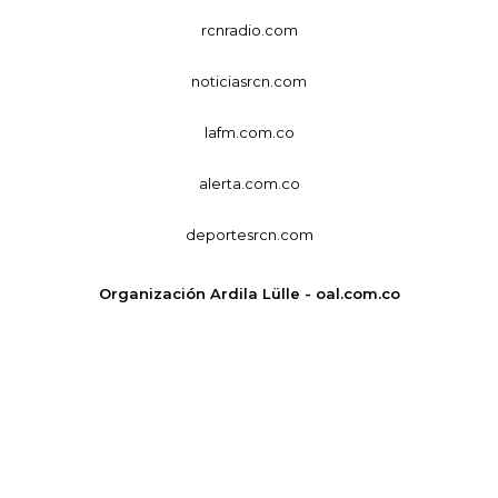
rcnradio.com
noticiasrcn.com
lafm.com.co
alerta.com.co
deportesrcn.com
Organización Ardila Lülle - oal.com.co