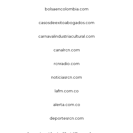
bolsaencolombia.com
casosdeexitoabogados.com
carnavalindustriacultural.com
canalrcn.com
rcnradio.com
noticiasrcn.com
lafm.com.co
alerta.com.co
deportesrcn.com