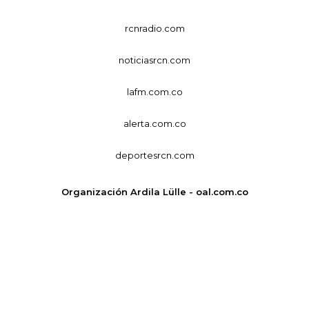
rcnradio.com
noticiasrcn.com
lafm.com.co
alerta.com.co
deportesrcn.com
Organización Ardila Lülle - oal.com.co