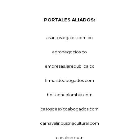
PORTALES ALIADOS:
asuntoslegales.com.co
agronegocios.co
empresas.larepublica.co
firmasdeabogados.com
bolsaencolombia.com
casosdeexitoabogados.com
carnavalindustriacultural.com
canalrcn.com