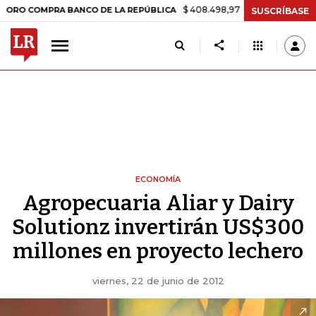
$ 408.498,97
+$ 8.753,81
+2,19%
MPRA BANCO DE LA REPÚBLICA
T
SUSCRÍBASE
ECONOMÍA
Agropecuaria Aliar y Dairy
Solutionz invertirán US$300
millones en proyecto lechero
viernes, 22 de junio de 2012