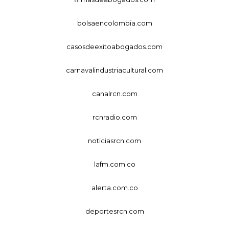
bolsaencolombia.com
casosdeexitoabogados.com
carnavalindustriacultural.com
canalrcn.com
rcnradio.com
noticiasrcn.com
lafm.com.co
alerta.com.co
deportesrcn.com