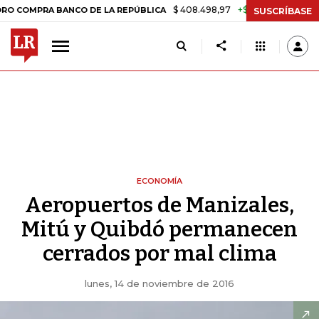
$ 408.498,97
+$ 8.753,81
+2,19%
PRA BANCO DE LA REPÚBLICA
TA
SUSCRÍBASE
ECONOMÍA
Aeropuertos de Manizales,
Mitú y Quibdó permanecen
cerrados por mal clima
lunes, 14 de noviembre de 2016