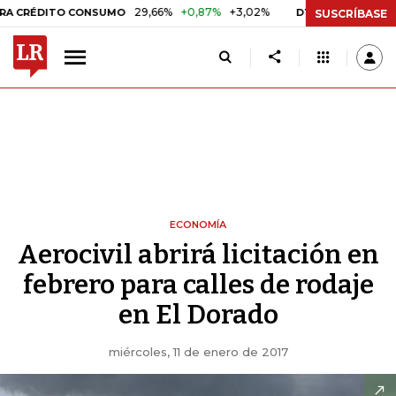
29,66%
+0,87%
+3,02%
10,34%
+0,10%
+
RÉDITO CONSUMO
DTF
SUSCRÍBASE
ECONOMÍA
Aerocivil abrirá licitación en
febrero para calles de rodaje
en El Dorado
miércoles, 11 de enero de 2017