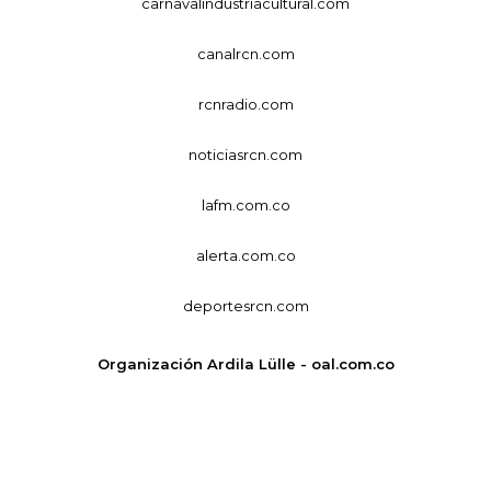
carnavalindustriacultural.com
canalrcn.com
rcnradio.com
noticiasrcn.com
lafm.com.co
alerta.com.co
deportesrcn.com
Organización Ardila Lülle - oal.com.co