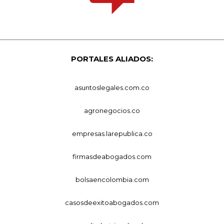
PORTALES ALIADOS:
asuntoslegales.com.co
agronegocios.co
empresas.larepublica.co
firmasdeabogados.com
bolsaencolombia.com
casosdeexitoabogados.com