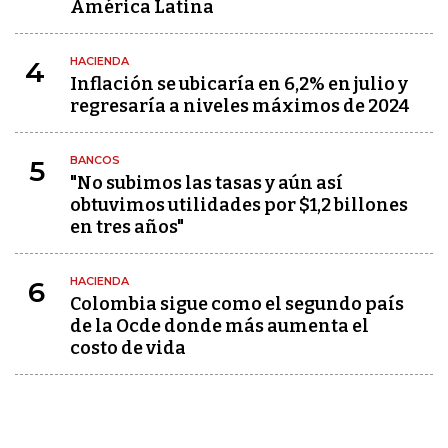
América Latina
HACIENDA
4
Inflación se ubicaría en 6,2% en julio y
regresaría a niveles máximos de 2024
BANCOS
5
"No subimos las tasas y aún así
obtuvimos utilidades por $1,2 billones
en tres años"
HACIENDA
6
Colombia sigue como el segundo país
de la Ocde donde más aumenta el
costo de vida