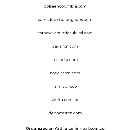
bolsaencolombia.com
casosdeexitoabogados.com
carnavalindustriacultural.com
canalrcn.com
rcnradio.com
noticiasrcn.com
lafm.com.co
alerta.com.co
deportesrcn.com
Organización Ardila Lülle - oal.com.co